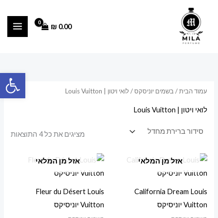
ילוג
מ
מ
תוכן
ח
ח
₪
0.00
י
י
ר
ר
מ
מ
פתח סרגל
י
ק
עמוד הבית
/
בשמים יוניסקס
/ לואי ויטון | Louis Vuitton
נ
ס
י
י
לואי ויטון | Louis Vuitton
מ
מ
מציגים את כל ⁦4⁩ התוצאות
ל
ל
י
י
אזל מן המלאי
אזל מן המלאי
Fleur du Désert Louis
California Dream Louis
Vuitton יוניסיקס
Vuitton יוניסיקס