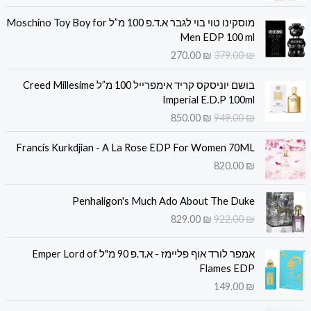
י
י
ה
ה
ר
ר
מוסקינו טוי בוי לגבר א.ד.פ 100 מ”ל Moschino Toy Boy for
מ
מ
ה
ה
Men EDP 100 ml
ח
ח
מ
נ
270.00
₪
379.00
₪
י
י
ק
ו
ר
ר
ה
ה
ו
כ
בושם יוניסקס קריד אימפרייל 100 מ”ל Creed Millesime
ה
ה
מ
מ
ר
ח
Imperial E.D.P 100ml
מ
נ
ח
ח
י
י
850.00
₪
949.00
₪
ק
ו
י
י
ה
ה
ו
כ
ר
ר
י
ו
ר
ח
Francis Kurkdjian - A La Rose EDP For Women 70ML
ה
ה
ה
א
י
י
820.00
₪
מ
נ
:
:
ה
ה
ק
ו
3
4
י
ו
ה
ה
ו
כ
4
4
Penhaligon's Much Ado About The Duke
ה
א
מ
מ
ר
ח
5
5
829.00
₪
922.00
₪
:
:
ח
ח
י
י
.
.
2
3
י
י
ה
ה
0
0
7
7
ר
ר
י
ו
אמפר לורד אוף פליימז - א.ד.פ 90 מ"ל Emper Lord of
0
0
0
9
ה
ה
ה
א
Flames EDP
.
.
מ
נ
:
:
₪
₪
149.00
₪
0
0
ק
ו
8
9
.
.
0
0
ה
ה
ו
כ