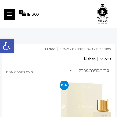
ילוג
תוכן
₪
0.00
פתח סרגל
עמוד הבית
/
בשמים יוניסקס
/ נישאנה | Nishani
נישאנה | Nishani
מציג תוצאה אחת
המחיר
המחיר
Sale!
המקורי
הנוכחי
היה:
הוא:
700.00 ₪.
750.00 ₪.