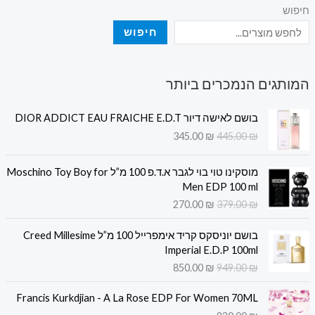
חיפוש
חיפוש
המותגים הנמכרים ביותר
ה
ה
בושם לאישה דיור DIOR ADDICT EAU FRAICHE E.D.T
מ
מ
345.00
₪
445.00
₪
ח
ח
י
י
ה
ה
ר
ר
מוסקינו טוי בוי לגבר א.ד.פ 100 מ”ל Moschino Toy Boy for
מ
מ
ה
ה
Men EDP 100 ml
ח
ח
מ
נ
270.00
₪
379.00
₪
י
י
ק
ו
ר
ר
ה
ה
ו
כ
בושם יוניסקס קריד אימפרייל 100 מ”ל Creed Millesime
ה
ה
מ
מ
ר
ח
Imperial E.D.P 100ml
מ
נ
ח
ח
י
י
850.00
₪
949.00
₪
ק
ו
י
י
ה
ה
ו
כ
ר
ר
י
ו
ר
ח
Francis Kurkdjian - A La Rose EDP For Women 70ML
ה
ה
ה
א
י
י