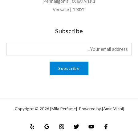
בינהאליגונס | Penhaligon's
ורסצ'ה | Versace
Subscribe
E
m
a
Subscribe
i
l
*
Copyright © 2026 [Mila Perfume]. Powered by [Amir Mlahi].