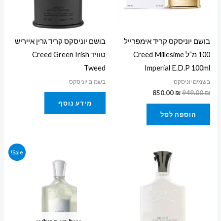
בושם יוניסקס קריד אימפרייל
בושם יוניסקס קריד גרין אייריש
100 מ”ל Creed Millesime
טוויד Creed Green Irish
Tweed
Imperial E.D.P 100ml
בשמים יוניסקס
בשמים יוניסקס
850.00
₪
949.00
₪
מידע נוסף
הוספה לסל
המחיר
המחיר
Sale!
המקורי
הנוכחי
היה:
הוא:
729.00 ₪.
900.00 ₪.