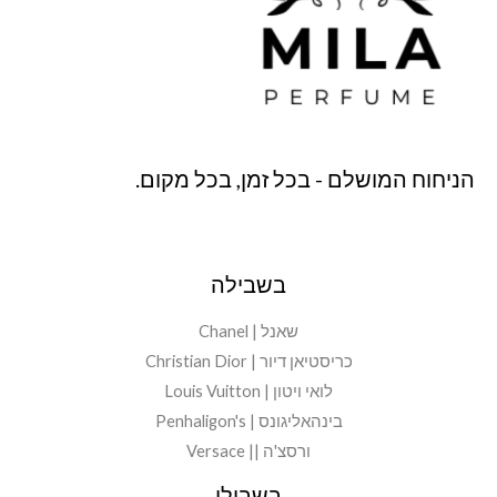
הניחוח המושלם - בכל זמן, בכל מקום.
בשבילה
שאנל | Chanel
כריסטיאן דיור | Christian Dior
לואי ויטון | Louis Vuitton
בינהאליגונס | Penhaligon's
ורסצ'ה || Versace
בשבילו