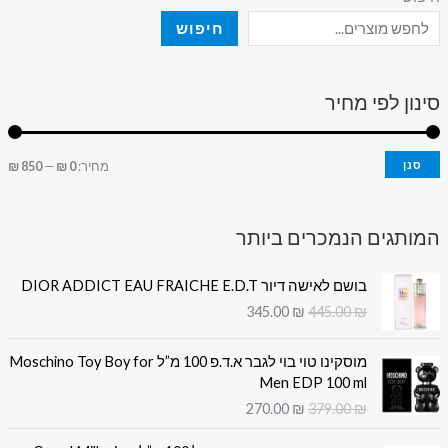
חיפוש
סינון לפי מחיר
סנן
מחיר:
0 ₪
—
850 ₪
המותגים הנמכרים ביותר
ה
ה
בושם לאישה דיור DIOR ADDICT EAU FRAICHE E.D.T
מ
מ
345.00
₪
445.00
₪
ח
ח
י
י
ה
ה
ר
ר
מוסקינו טוי בוי לגבר א.ד.פ 100 מ”ל Moschino Toy Boy for
מ
מ
ה
ה
Men EDP 100 ml
ח
ח
מ
נ
270.00
₪
379.00
₪
י
י
ק
ו
ר
ר
ה
ה
ו
כ