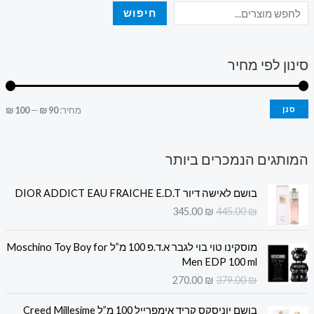
חיפוש
סינון לפי מחיר
סנן
מחיר:
90 ₪
—
100 ₪
המותגים הנמכרים ביותר
ה
ה
בושם לאישה דיור DIOR ADDICT EAU FRAICHE E.D.T
מ
מ
345.00
₪
445.00
₪
ח
ח
י
י
ה
ה
ר
ר
מוסקינו טוי בוי לגבר א.ד.פ 100 מ”ל Moschino Toy Boy for
מ
מ
ה
ה
Men EDP 100 ml
ח
ח
מ
נ
270.00
₪
379.00
₪
י
י
ק
ו
ר
ר
ה
ה
ו
כ
בושם יוניסקס קריד אימפרייל 100 מ”ל Creed Millesime
ה
ה