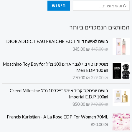
חיפוש
המותגים הנמכרים ביותר
ה
ה
בושם לאישה דיור DIOR ADDICT EAU FRAICHE E.D.T
מ
מ
345.00
₪
445.00
₪
ח
ח
י
י
ה
ה
ר
ר
מוסקינו טוי בוי לגבר א.ד.פ 100 מ”ל Moschino Toy Boy for
מ
מ
ה
ה
Men EDP 100 ml
ח
ח
מ
נ
270.00
₪
379.00
₪
י
י
ק
ו
ר
ר
ה
ה
ו
כ
בושם יוניסקס קריד אימפרייל 100 מ”ל Creed Millesime
ה
ה
מ
מ
ר
ח
Imperial E.D.P 100ml
מ
נ
ח
ח
י
י
850.00
₪
949.00
₪
ק
ו
י
י
ה
ה
ו
כ
ר
ר
י
ו
ר
ח
Francis Kurkdjian - A La Rose EDP For Women 70ML
ה
ה
ה
א
י
י
820.00
₪
מ
נ
:
:
ה
ה
ק
ו
3
4