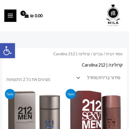
ילוג
תוכן
₪
0.00
פתח סרגל
עמוד הבית
/
גברים
/ קרולינה | Carolina 212
קרולינה | Carolina 212
מציגים את כל ⁦2⁩ התוצאות
המחיר
המחיר
המחיר
המחיר
Sale!
Sale!
המקורי
הנוכחי
המקורי
הנוכחי
היה:
הוא:
היה:
הוא:
200.00 ₪.
225.00 ₪.
200.00 ₪.
225.00 ₪.