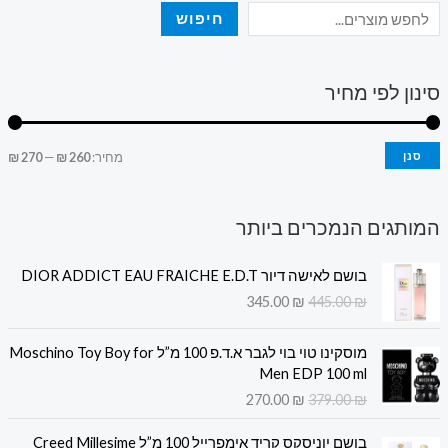
חיפוש
סינון לפי מחיר
סנן
מחיר:
260 ₪
—
270 ₪
המותגים הנמכרים ביותר
ה
ה
בושם לאישה דיור DIOR ADDICT EAU FRAICHE E.D.T
מ
מ
345.00
₪
445.00
₪
ח
ח
י
י
ה
ה
ר
ר
מוסקינו טוי בוי לגבר א.ד.פ 100 מ”ל Moschino Toy Boy for
מ
מ
ה
ה
Men EDP 100 ml
ח
ח
מ
נ
270.00
₪
379.00
₪
י
י
ק
ו
ר
ר
ה
ה
ו
כ
בושם יוניסקס קריד אימפרייל 100 מ”ל Creed Millesime
ה
ה