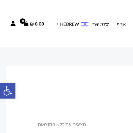
₪
0.00
HEBREW
אודות
יצירת קשר
▼
פתח סרגל
מציגים את כל ⁦5⁩ התוצאות