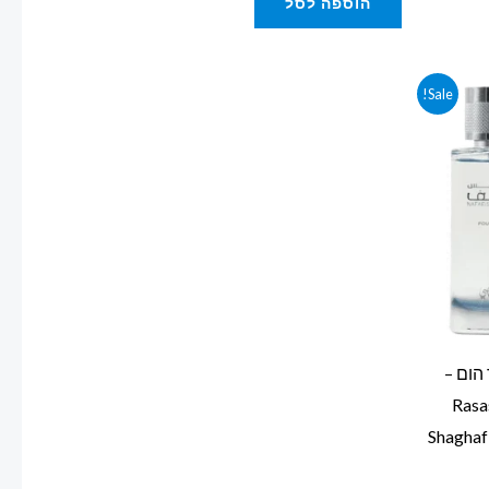
הוספה לסל
Sale!
הום –
Rasasi N
Shagha