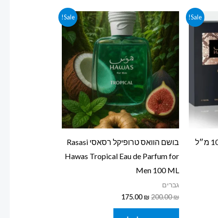
המחיר
המחיר
Sale!
Sale!
המקורי
הנוכחי
היה:
הוא:
175.00 ₪.
200.00 ₪.
בושם הוואס בלאק רסאסי 100 מ״ל
בושם הוואס טרופיקל רסאסי Rasasi
Hawas Tropical Eau de Parfum for
Men 100 ML
גברים
175.00
₪
200.00
₪