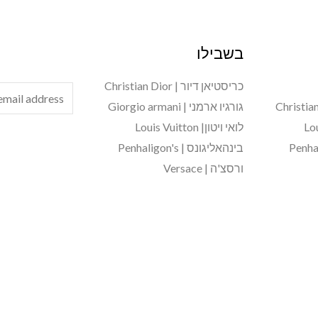
בשבילו
כריסטיאן דיור | Christian Dior
E
גורגיו ארמני | Giorgio armani
m
לואי ויטון| Louis Vuitton
a
בינהאליגונס | Penhaligon's
i
ורסצ'ה | Versace
l
*