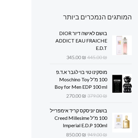
המותגים הנמכרים ביותר
ה
ה
בושם לאישה דיור DIOR
מ
מ
ADDICT EAU FRAICHE
ח
ח
E.D.T
י
י
345.00
₪
445.00
₪
ר
ר
ה
ה
ה
ה
מוסקינו טוי בוי לגבר א.ד.פ
מ
נ
מ
מ
100 מ”ל Moschino Toy
ק
ו
ח
ח
Boy for Men EDP 100 ml
ו
כ
י
י
270.00
₪
379.00
₪
ר
ח
ר
ר
י
י
ה
ה
ה
ה
בושם יוניסקס קריד אימפרייל
ה
ה
מ
נ
מ
מ
100 מ”ל Creed Millesime
י
ו
ק
ו
ח
ח
Imperial E.D.P 100ml
ה
א
ו
כ
י
י
:
:
850.00
₪
949.00
₪
ר
ח
ר
ר