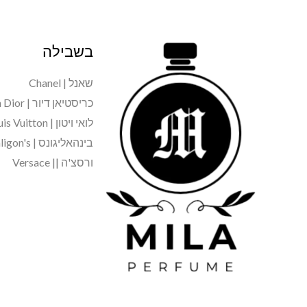
₪
₪
.
.
בשבילה
שאנל | Chanel
כריסטיאן דיור | Christian Dior
לואי ויטון | Louis Vuitton
בינהאליגונס | Penhaligon's
ורסצ'ה || Versace