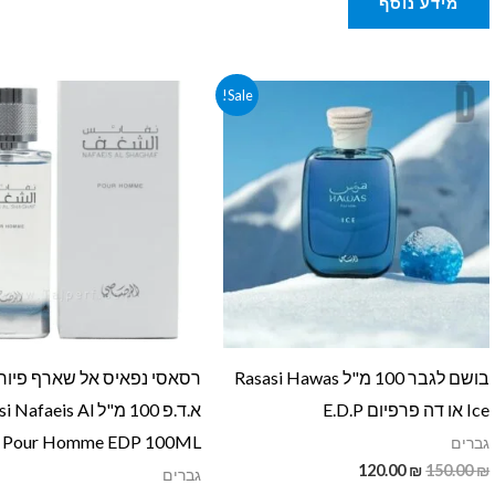
מידע נוסף
המחיר
המחיר
המחיר
המחיר
Sale!
המקורי
הנוכחי
המקורי
הנוכחי
היה:
הוא:
היה:
הוא:
129.00 ₪.
160.00 ₪.
120.00 ₪.
150.00 ₪.
בושם לגבר 100 מ"ל Rasasi Hawas
רסאסי נפאיס אל שארף פיור 
Ice או דה פרפיום E.D.P
א.ד.פ 100 מ"ל afaeis Al
f Pour Homme EDP 100ML
גברים
120.00
₪
150.00
₪
גברים