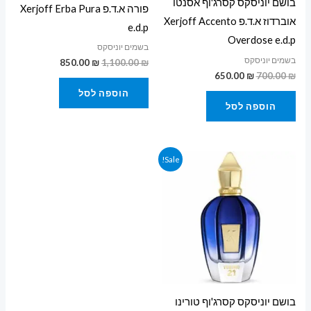
בושם יוניסקס קסרג'וף אסנטו
פורה א.ד.פ Xerjoff Erba Pura
אוברדוז א.ד.פ Xerjoff Accento
e.d.p
Overdose e.d.p
בשמים יוניסקס
בשמים יוניסקס
850.00
₪
1,100.00
₪
650.00
₪
700.00
₪
הוספה לסל
הוספה לסל
המחיר
המחיר
Sale!
המקורי
הנוכחי
היה:
הוא:
650.00 ₪.
850.00 ₪.
בושם יוניסקס קסרג'וף טורינו