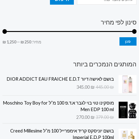
סינון לפי מחיר
סנן
מחיר:
250 ₪
—
1,250 ₪
המותגים הנמכרים ביותר
ה
ה
בושם לאישה דיור DIOR ADDICT EAU FRAICHE E.D.T
מ
מ
345.00
₪
445.00
₪
ח
ח
י
י
ה
ה
ר
ר
מוסקינו טוי בוי לגבר א.ד.פ 100 מ”ל Moschino Toy Boy for
מ
מ
ה
ה
Men EDP 100 ml
ח
ח
מ
נ
270.00
₪
379.00
₪
י
י
ק
ו
ר
ר
ה
ה
ו
כ
בושם יוניסקס קריד אימפרייל 100 מ”ל Creed Millesime
ה
ה
מ
מ
ר
ח
Imperial E.D.P 100ml
מ
נ