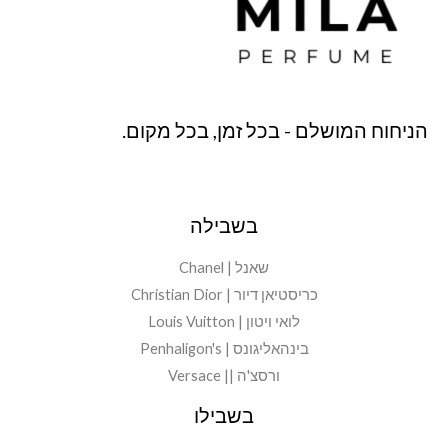
הניחוח המושלם - בכל זמן, בכל מקום.
בשבילה
שאנל | Chanel
כריסטיאן דיור | Christian Dior
לואי ויטון | Louis Vuitton
בינהאליגונס | Penhaligon's
ורסצ'ה || Versace
בשבילו