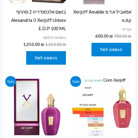
אמאביל א.ד.פ Xerjoff Amabile
בושם אלכסנדריה 2 סרג'וף
Alexandria II Xerjoff Unisex
e.d.p
E.D.P 100 ML
גברים
600.00
₪
780.00
₪
בשמים יוניסקס
1,250.00
₪
1,350.00
₪
הוספה לסל
הוספה לסל
המחיר
המחיר
המחיר
המחיר
Sale!
Sale!
המקורי
הנוכחי
המקורי
הנוכחי
היה:
הוא:
היה:
הוא:
650.00 ₪.
899.00 ₪.
1,250.00 ₪.
1,350.00 ₪.