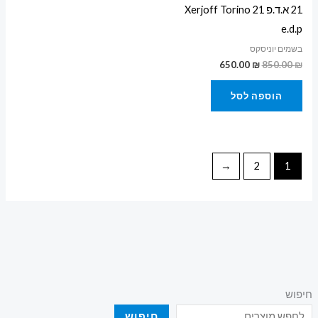
21 א.ד.פ Xerjoff Torino 21
e.d.p
בשמים יוניסקס
650.00
₪
850.00
₪
הוספה לסל
←
2
1
חיפוש
חיפוש