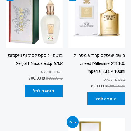
היה:
הוא:
היה:
הוא:
700.00 ₪.
800.00 ₪.
850.00 ₪.
949.00 ₪.
בושם יוניסקס קריד אימפרייל
בושם יוניסקס קסרג'וף נאקסוס
100 מ”ל Creed Millesime
א.ד.פ Xerjoff Naxos e.d.p
Imperial E.D.P 100ml
בשמים יוניסקס
700.00
₪
800.00
₪
בשמים יוניסקס
850.00
₪
949.00
₪
הוספה לסל
הוספה לסל
המחיר
המחיר
Sale!
המקורי
הנוכחי
היה:
הוא: