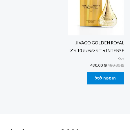
JIVAGO GOLDEN ROYAL
INTENSE א.ד.פ לאישה 10 מ"ל
כללי
430.00
₪
480.00
₪
הוספה לסל