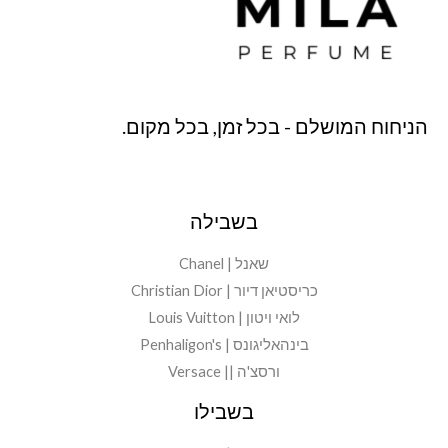
הניחוח המושלם - בכל זמן, בכל מקום.
בשבילה
שאנל | Chanel
כריסטיאן דיור | Christian Dior
לואי ויטון | Louis Vuitton
בינהאליגונס | Penhaligon's
ורסצ'ה || Versace
בשבילו