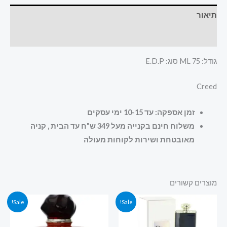
תיאור
חוות דעת (0)
גודל: 75 ML סוג: E.D.P
Creed
זמן אספקה: עד 10-15 ימי עסקים
משלוח חינם בקנייה מעל 349 ש"ח עד הבית , קניה
מאובטחת ושירות לקוחות מעולה
מוצרים קשורים
המחיר
המחיר
המחיר
המחיר
Sale!
Sale!
המקורי
הנוכחי
המקורי
הנוכחי
היה:
הוא:
היה:
הוא:
400.00 ₪.
459.00 ₪.
479.00 ₪.
599.00 ₪.