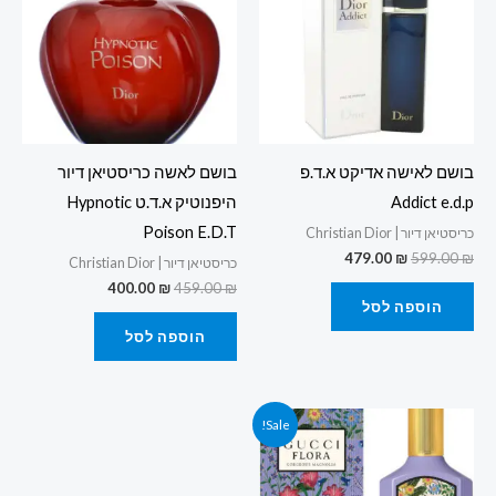
בושם לאישה אדיקט א.ד.פ
בושם לאשה כריסטיאן דיור
Addict e.d.p
היפנוטיק א.ד.ט Hypnotic
Poison E.D.T
כריסטיאן דיור | Christian Dior
479.00
₪
599.00
₪
כריסטיאן דיור | Christian Dior
400.00
₪
459.00
₪
הוספה לסל
הוספה לסל
המחיר
המחיר
Sale!
המקורי
הנוכחי
היה:
הוא:
450.00 ₪.
500.00 ₪.