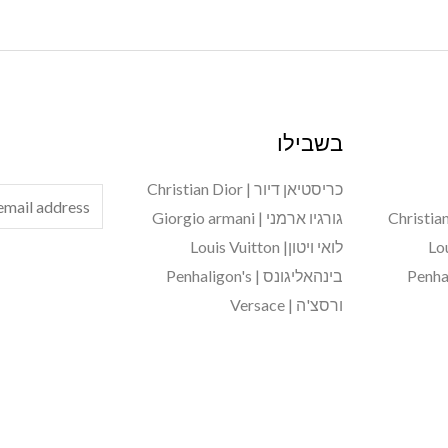
בשבילו
כריסטיאן דיור | Christian Dior
E
גורגיו ארמני | Giorgio armani
m
לואי ויטון| Louis Vuitton
a
בינהאליגונס | Penhaligon's
i
ורסצ'ה | Versace
l
*