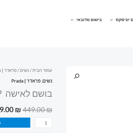
 יוניסקס
בישום מדובאי
כמות
עמוד הבית
/
נשים
/
פראדר | Prada
המחיר
של
נשים
,
פראדר | Prada
המקורי
בושם
בושם לאישה PRADA PARADOXE‎ ‎EDP‎ ‎
לאישה
היה:
PRADA
9.00
₪
449.00
₪
449.00 ₪.
PARADOXE‎
‎EDP‎
ה