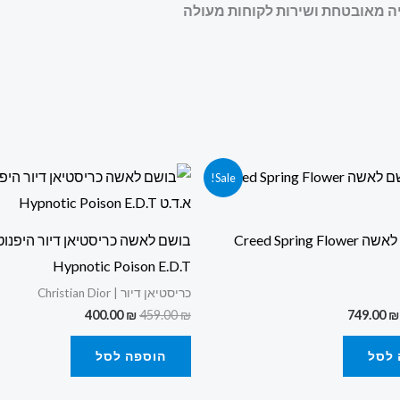
המחיר
המחיר
המחיר
המחיר
Sale!
המקורי
הנוכחי
המקורי
הנוכחי
היה:
הוא:
היה:
הוא:
400.00 ₪.
459.00 ₪.
749.00 ₪.
1,278.00 ₪.
קריד בושם לאשה Creed Spring Flower
בושם לאשה כריסטיאן דיור היפנוטי
Hypnotic Poison E.D.T
כריסטיאן דיור | Christian Dior
400.00
₪
459.00
₪
749.00
₪
 לסל
הוספה לסל