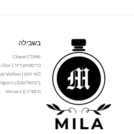
בשבילה
שאנל | Chanel
כריסטיאן דיור | Christian Dior
לואי ויטון | Louis Vuitton
בינהאליגונס | Penhaligon's
ורסצ'ה || Versace