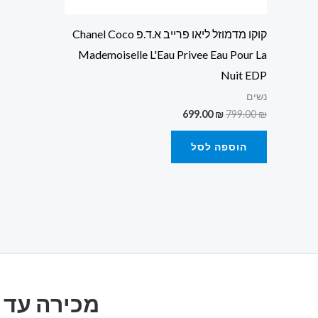
קוקו מדמוזל ליאו פרייב א.ד.פ Chanel Coco
Mademoiselle L'Eau Privee Eau Pour La
Nuit EDP
נשים
699.00
₪
799.00
₪
הוספה לסל
מכירה עד 20% הנחה על כל הבשמים, על כל המותגים