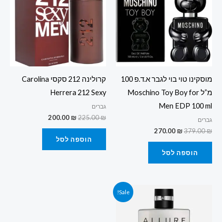
מוסקינו טוי בוי לגבר א.ד.פ 100
קרולינה 212 סקסי Carolina
מ”ל Moschino Toy Boy for
Herrera 212 Sexy
Men EDP 100 ml
גברים
200.00
₪
225.00
₪
גברים
270.00
₪
379.00
₪
הוספה לסל
הוספה לסל
המחיר
המחיר
Sale!
המקורי
הנוכחי
היה:
הוא:
600.00 ₪.
699.00 ₪.