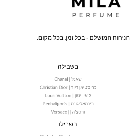
הניחוח המושלם - בכל זמן, בכל מקום.
בשבילה
שאנל | Chanel
כריסטיאן דיור | Christian Dior
לואי ויטון | Louis Vuitton
בינהאליגונס | Penhaligon's
ורסצ'ה || Versace
בשבילו