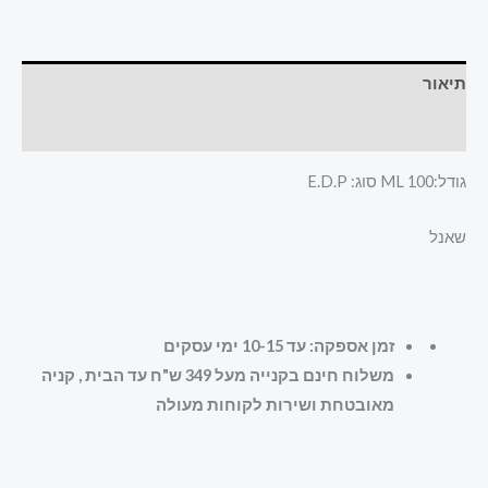
תיאור
חוות דעת (0)
גודל:100 ML סוג: E.D.P
שאנל
זמן אספקה: עד 10-15 ימי עסקים
משלוח חינם בקנייה מעל 349 ש"ח עד הבית , קניה
מאובטחת ושירות לקוחות מעולה