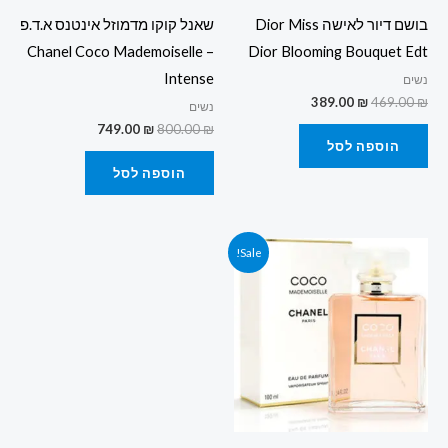
בושם דיור לאישה Dior Miss
שאנל קוקו מדמוזל אינטנס א.ד.פ
– Chanel Coco Mademoiselle
Dior Blooming Bouquet Edt
Intense
נשים
389.00
₪
469.00
₪
נשים
749.00
₪
800.00
₪
הוספה לסל
הוספה לסל
המחיר
המחיר
Sale!
המקורי
הנוכחי
היה:
הוא:
750.00 ₪.
800.00 ₪.