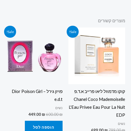
מוצרים קשורים
המחיר
המחיר
המחיר
המחיר
Sale!
Sale!
המקורי
הנוכחי
המקורי
הנוכחי
היה:
הוא:
היה:
הוא:
449.00 ₪.
600.00 ₪.
699.00 ₪.
799.00 ₪.
קוקו מדמוזל ליאו פרייב א.ד.פ
פויזן גירל – Dior Poison Girl
e.d.t
Chanel Coco Mademoiselle
L'Eau Privee Eau Pour La Nuit
נשים
449.00
₪
600.00
₪
EDP
נשים
הוספה לסל
699.00
₪
799.00
₪