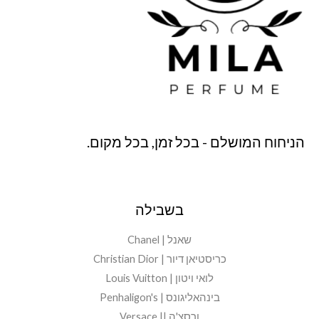
הניחוח המושלם - בכל זמן, בכל מקום.
בשבילה
שאנל | Chanel
כריסטיאן דיור | Christian Dior
לואי ויטון | Louis Vuitton
בינהאליגונס | Penhaligon's
ורסצ'ה || Versace