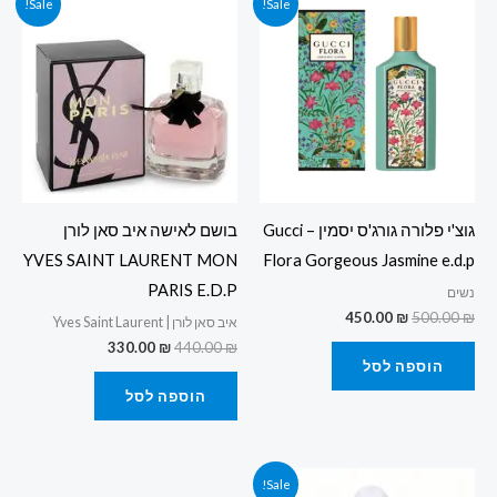
Sale!
Sale!
המקורי
הנוכחי
המקורי
הנוכחי
היה:
הוא:
היה:
הוא:
330.00 ₪.
440.00 ₪.
450.00 ₪.
500.00 ₪.
גוצ'י פלורה גורג'ס יסמין – Gucci
בושם לאישה איב סאן לורן
YVES SAINT LAURENT MON
Flora Gorgeous Jasmine e.d.p
PARIS E.D.P
נשים
450.00
₪
500.00
₪
איב סאן לורן | Yves Saint Laurent
330.00
₪
440.00
₪
הוספה לסל
הוספה לסל
המחיר
המחיר
Sale!
המקורי
הנוכחי