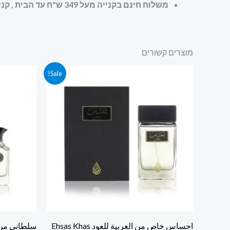
משלוח חינם בקנייה מעל 349 ש"ח עד הבית , קניה מאובטחת ושירות לקוחות מעולה
מוצרים קשורים
המחיר
המחיר
המ
Sale!
המקורי
הנוכחי
המ
היה:
הוא:
הי
 ₪.
400.00 ₪.
420.00 ₪.
احساس خاص من العربية للعود Ehsas Khas