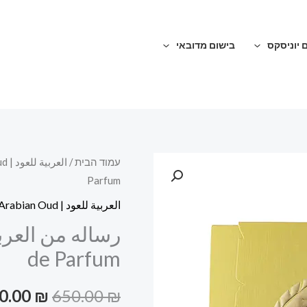
 יוניסקס
בישום מדובאי
כמות
עמוד הבית
/
العربية للعود | Arabian Oud
המחיר
Parfum
של
המקורי
رساله
العربية للعود | Arabian Oud
من
היה:
العربية
de Parfum
650.00 ₪.
للعود
Resala
0.00
₪
650.00
₪
100