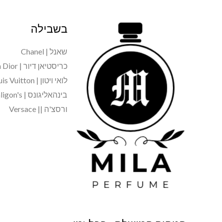
בשבילה
שאנל | Chanel
כריסטיאן דיור | Christian Dior
לואי ויטון | Louis Vuitton
בינהאליגונס | Penhaligon's
ורסצ'ה || Versace