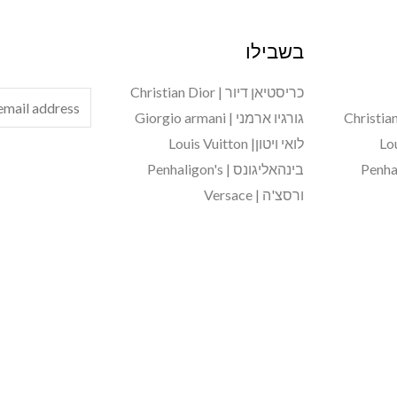
בשבילו
כריסטיאן דיור | Christian Dior
E
גורגיו ארמני | Giorgio armani
m
לואי ויטון| Louis Vuitton
a
בינהאליגונס | Penhaligon's
i
ורסצ'ה | Versace
l
*