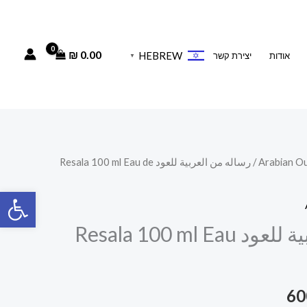
₪
0.00
HEBREW
אודות
יצירת קשר
▼
/ رساله من العربية للعود Resala 100 ml Eau de
המחיר
פתח סרגל
הנוכחי
הוא:
رساله من العربية للعود Resala 100 ml Eau
600.00 ₪.
60