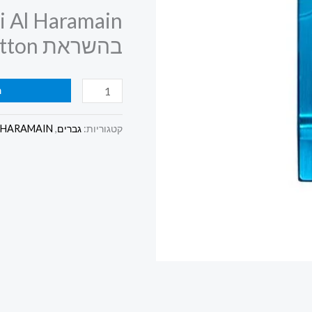
TESTER
 Al Haramain
75
בהשראת Imagination Louis Vuitton
ML
באריזת
ה
טסטר
קטגוריות:
גברים
,
 HARAMAIN