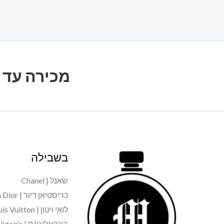
מכירה עד 20% הנחה על כל הבשמים, על כל המותגים
בשבילה
שאנל | Chanel
כריסטיאן דיור | Christian Dior
לואי ויטון | Louis Vuitton
בינהאליגונס | Penhaligon's