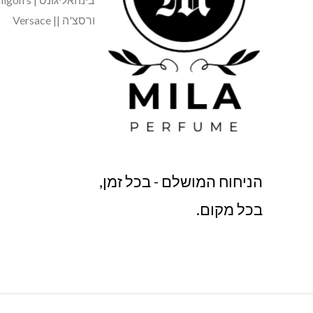
ורסצ'ה || Versace
הניחוח המושלם - בכל זמן,
בכל מקום.