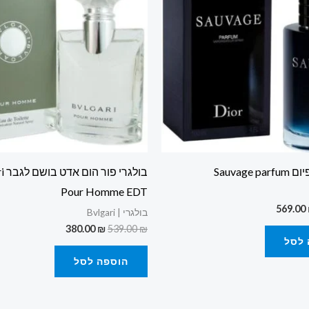
Sauvage
בולגר
Pour Homme EDT
569.00
בולגרי | Bvlgari
380.00
₪
539.00
₪
 לסל
הוספה לסל