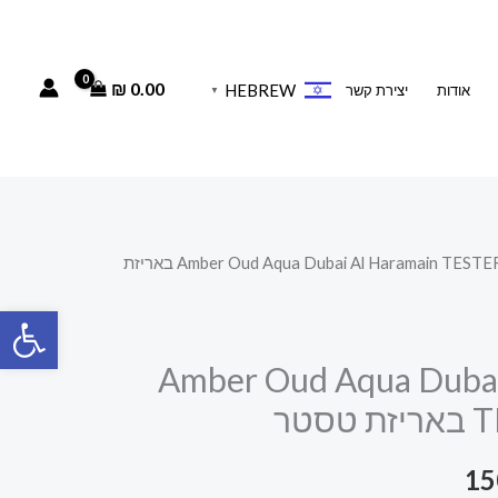
₪
0.00
HEBREW
אודות
יצירת קשר
▼
/ Amber Oud Aqua Dubai Al Haramain TESTER 75 ML באריזת
המחיר
פתח סרגל
הנוכחי
הוא:
Amber Oud Aqua Dubai
טר
150.00 ₪.
15