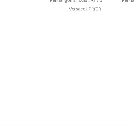
i
ורסצ'ה | Versace
l
*