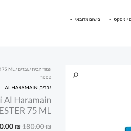
 יוניסקס
בישום מדובאי
כמות
עמוד הבית
/
גברים
המחיר
טסטר
של
המקורי
Amber
גברים
,
AL HARAMAIN
Oud
היה:
 Al Haramain
Aqua
TESTER 75 ML באריזת טס
180.00 ₪.
Dubai
Al
0.00
₪
180.00
₪
Haramain