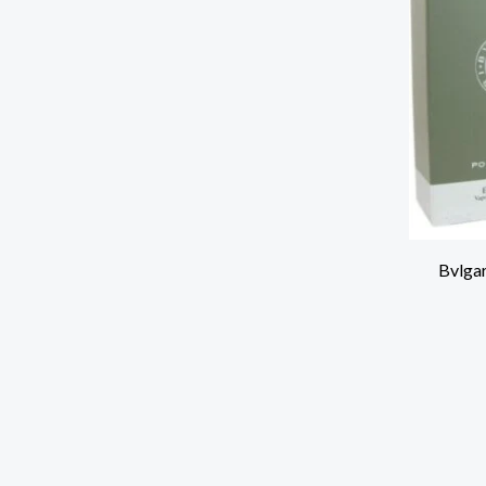
י פור הום אדט בושם לגבר Bvlgari