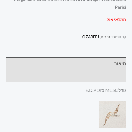
Parisi
המלאי אזל
קטגוריות:
גברים
,
OZAREEJ
תיאור
חוות דעת (0)
גודל:50 ML סוג: E.D.P