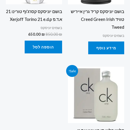
בושם יוניסקס קריד גרין אייריש
בושם יוניסקס קסרג'וף טורינו 21
טוויד Creed Green Irish
א.ד.פ Xerjoff Torino 21 e.d.p
Tweed
בשמים יוניסקס
650.00
₪
850.00
₪
בשמים יוניסקס
הוספה לסל
מידע נוסף
המחיר
המחיר
Sale!
המקורי
הנוכחי
היה:
הוא:
125.00 ₪.
199.00 ₪.