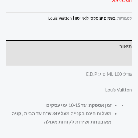
המלאי אזל
קטגוריות:
בשמים יוניסקס
,
לואי ויטון | Louis Vuitton
תיאור
חוות דעת (0)
גודל: 100 ML סוג: E.D.P
Louis Vuitton
זמן אספקה: עד 10-15 ימי עסקים
משלוח חינם בקנייה מעל 349 ש"ח עד הבית , קניה
מאובטחת ושירות לקוחות מעולה