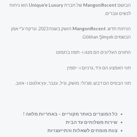
הבושם
Mangonifiscent
של חברת
Unique'e Luxury
הוא ניחוח
לנשים וגברים.
הניחוח חדש.
Mangonifiscent
הושק בשנת 2023. ונרקח ע"י אמן
הבשמים Gökhan Şimşek.
התווים העליונים הם מנגו ו- תפוז ברגמוט
תווי האמצע הם ורד, גרניום ו- יסמין
תווי הבסיס הם דבש, פצ'ולי, מושק, וניל, ענבר, עץ אלגום ו- אזוב.
כל המוצרים באתר מקוריים – באחריות מלאה
!
שירות משלוחים עד הבית
צוות מומחים לשאלות והתייעצויות