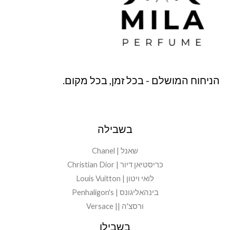
הניחוח המושלם - בכל זמן, בכל מקום.
בשבילה
שאנל | Chanel
כריסטיאן דיור | Christian Dior
לואי ויטון | Louis Vuitton
בינהאליגונס | Penhaligon's
ורסצ'ה || Versace
בשבילו