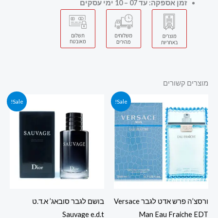
זמן אספקה: עד 07 – 10 ימי עסקים
מוצרים קשורים
המחיר
המחיר
המחיר
המחיר
Sale!
Sale!
המקורי
הנוכחי
המקורי
הנוכחי
היה:
הוא:
היה:
הוא:
410.00 ₪.
479.00 ₪.
150.00 ₪.
289.00 ₪.
ורסצ’ה פרש אדט לגבר Versace
בושם לגבר סובאג’ א.ד.ט
Sauvage e.d.t
Man Eau Fraiche EDT