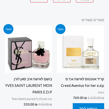
מוצרים קשורים
המחיר
המחיר
המחיר
המחיר
Sale!
Sale!
המקורי
הנוכחי
המקורי
הנוכחי
היה:
הוא:
היה:
הוא:
330.00 ₪.
440.00 ₪.
769.00 ₪.
1,150.00 ₪.
קריד אוונטוס לאישה א.ד.פ
בושם לאישה איב סאן לורן
YVES SAINT LAURENT MON
Creed Aventus for her e.d.p
PARIS E.D.P
נשים
769.00
₪
1,150.00
₪
איב סאן לורן | Yves Saint Laurent
330.00
₪
440.00
₪
הוספה לסל