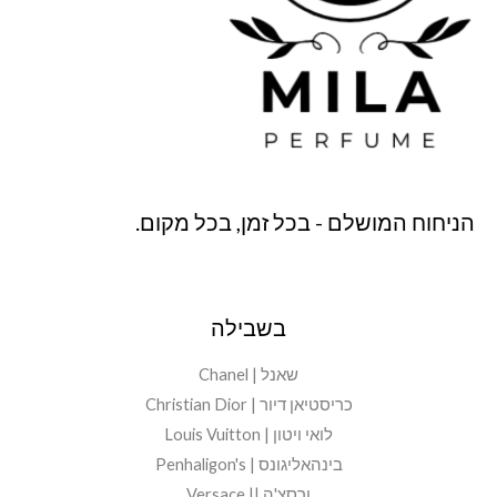
הניחוח המושלם - בכל זמן, בכל מקום.
בשבילה
שאנל | Chanel
כריסטיאן דיור | Christian Dior
לואי ויטון | Louis Vuitton
בינהאליגונס | Penhaligon's
ורסצ'ה || Versace