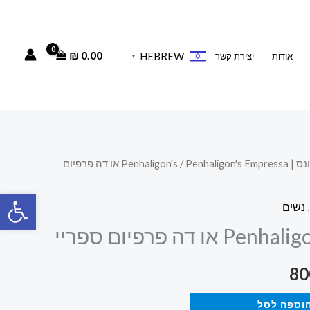
₪
0.00
HEBREW
אודות
יצירת קשר
▼
Penhaligo
/ Penhaligon's Empressa או דה פרפיום
המחיר
פתח סרגל
הנוכחי
,
נשים
הוא:
 דה פרפיום ספריי
800.00 ₪.
80
וספה לסל