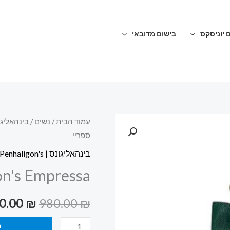
 יוניסקס
בישום מדובאי
כמות
עמוד הבית
/
נשים
/
בינהאליגונס | n's
המחיר
ספריי
של
המקורי
Penhaligon's
בינהאליגונס | Penhaligon's
Empressa
היה:
Penhaligon's Empressa או
או
980.00 ₪.
דה
0.00
₪
980.00
₪
פרפיום
ספריי
ה