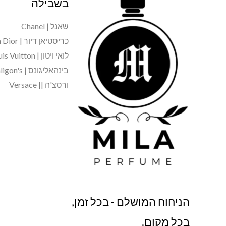
בשבילה
שאנל | Chanel
כריסטיאן דיור | Christian Dior
לואי ויטון | Louis Vuitton
בינהאליגונס | Penhaligon's
ורסצ'ה || Versace
הניחוח המושלם - בכל זמן,
בכל מקום.