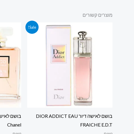
מוצרים קשורים
המחיר
המחיר
המ
Sale!
המקורי
הנוכחי
המ
היה:
הוא:
הי
 ₪.
345.00 ₪.
445.00 ₪.
בושם לאישה דיור DIOR ADDICT EAU
Chanel
FRAICHE E.D.T
נשים
נשים