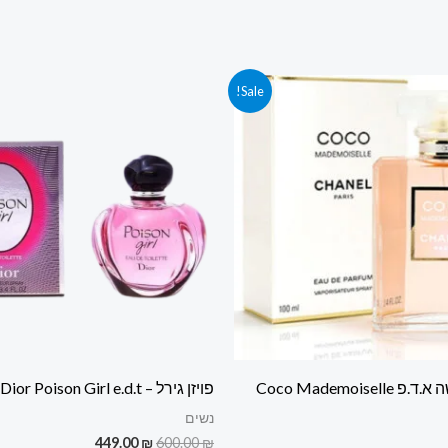
חיר
המחיר
המחיר
המחיר
Sale!
קורי
הנוכחי
המקורי
הנוכחי
ה:
הוא:
היה:
הוא:
449.00 ₪.
600.00 ₪.
750.00 ₪.
800.00
בושם לאישה א.ד.פ Coco Mademoiselle
פויזן גירל – Dior Poison Girl e.d.t
נשים
449.00
₪
600.00
₪