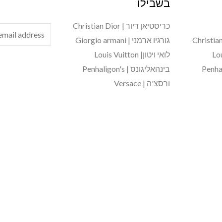
בשבילו
כריסטיאן דיור | Christian Dior
E
גורגיו ארמני | Giorgio armani
m
לואי ויטון| Louis Vuitton
a
בינהאליגונס | Penhaligon's
i
ורסצ'ה | Versace
l
*