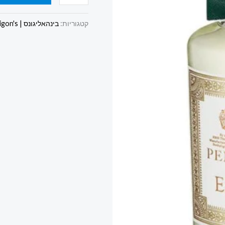
קטגוריות:
בינהאליגונס | Penhaligon's