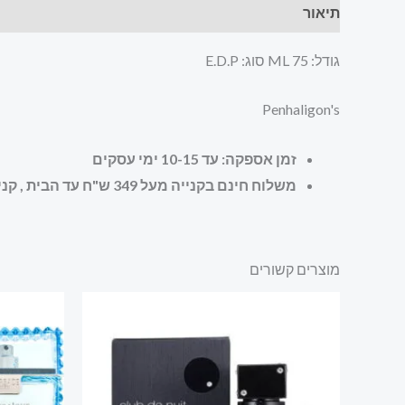
תיאור
חוות דעת (0)
גודל: 75 ML סוג: E.D.P
Penhaligon's
זמן אספקה: עד 10-15 ימי עסקים
משלוח חינם בקנייה מעל 349 ש"ח עד הבית , קניה מאובטחת ושירות לקוחות מעולה
מוצרים קשורים
המ
המ
הי
 ₪.