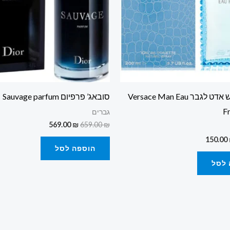
ורסצ’ה פרש אדט לגבר Versace Man Eau
סובאג’ פרפיום Sauvage parfum
F
גברים
569.00
₪
659.00
₪
150.00
הוספה לסל
 לסל