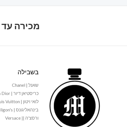
מכירה עד 20% הנחה על כל הבשמים, על כל המותגים
בשבילה
שאנל | Chanel
כריסטיאן דיור | Christian Dior
לואי ויטון | Louis Vuitton
בינהאליגונס | Penhaligon's
ורסצ'ה || Versace