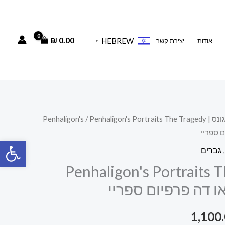
₪
0.00
HEBREW
אודות
יצירת קשר
▼
Penhaligon'
/ Penhaligon's Portraits The Tragedy
ר
המחיר
פתח סרגל
י
הנוכחי
,
גברים
הוא:
Penhaligon's Portraits 
1,100.00 ₪.
1,23
1,100