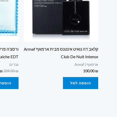
קלאב דה נואיט אינטנס מבית ארמאף Armaf
raiche EDT
Club De Nuit Intense
ארמאף | Armaf
גברים
₪
289.00
₪
100.00
₪
הוספה לסל
הוספה