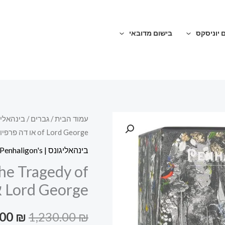
 יוניסקס
בישום מדובאי
כמות
עמוד הבית
/
גברים
/
בינהאליגונס | s
המחי
of Lord George או דה פרפיום ספריי
של
המקור
Penhaligon's
בינהאליגונס | Penhaligon's
Portraits
היה:
The Tragedy of
The
Lord George או דה פרפיום ספריי
0.00 ₪.
Tragedy
of
.00
₪
1,230.00
₪
Lord