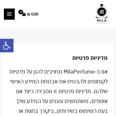
ילוג
ח
תוכן
י
₪
0.00
פ
ו
ש
פתח סרגל
ע
ב
ו
מדיניות פרטיות
ר
אנו ב-MilaPerfume מחויבים להגן על פרטיות
:
לקוחותינו ולהבטיח את אבטחת המידע האישי
שלהם. מדיניות פרטיות זו מסבירה כיצד אנו
אוספים, משתמשים ומגנים על המידע שלך
בעת השימוש בשירותינו, ביקורך בחנות או